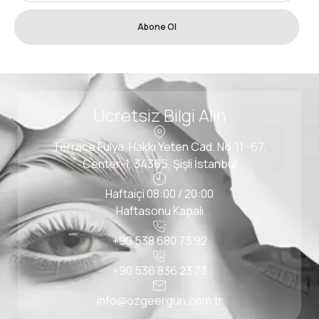
Abone Ol
Ücretsiz Bilgi Alın
Terrace Fulya, Hakkı Yeten Cad. No:11 -67,
Center-1, 34365, Şişli İstanbul
Haftaiçi 08:00 / 20:00
Haftasonu Kapalı
+90 538 680 73 92
+90 536 836 23 73
info@ozgeergun.com.tr