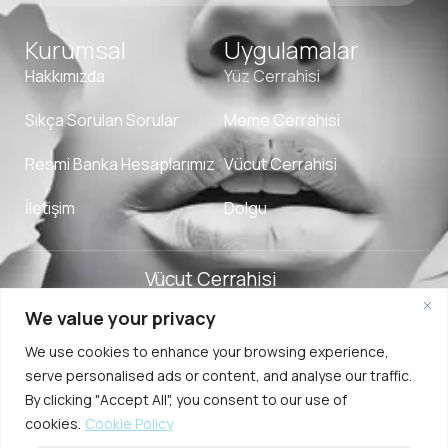
Kurumsal
Uygulamalar
Hakkımızda
Yüz Cerrahisi
Sıkça Sorulan Sorular
Meme Cerrahisi
Resmi Banka Hesaplarımız
Vücut Cerrahisi
İletişim
Dolgu
Vücut Cerrahisi
We value your privacy
Adverpeak
Şartlar
Çerez
2025.Ozge Ergun
We use cookies to enhance your browsing experience,
Digital Agency
ve
Politikası
MD. Tüm Hakları
serve personalised ads or content, and analyse our traffic.
Koşullar
Saklıdır.
By clicking "Accept All", you consent to our use of
cookies.
Cookie Policy