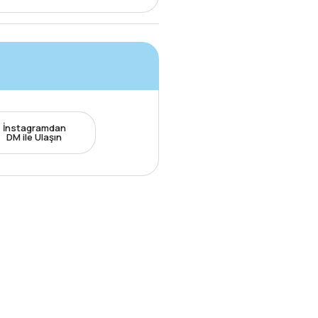
İnstagramdan
DM ile Ulaşın