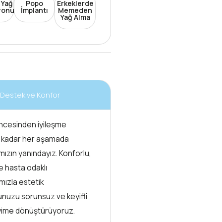
 Yağ
Popo
Erkeklerde
yonu
İmplantı
Memeden
Yağ Alma
 Destek ve Konfor
ncesinden iyileşme
 kadar her aşamada
mızın yanındayız. Konforlu,
e hasta odaklı
mızla estetik
unuzu sorunsuz ve keyifli
yime dönüştürüyoruz.