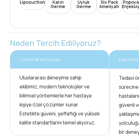
Liposuction
Karın
Uyluk
Six Pack
Popoya
Germe
Germe
Ameliyatı
Enjeksi
Neden Tercih Ediliyoruz?
Uzmanlık ve Güven
Kapsamlı
Uluslararası deneyime sahip
Tedavi ö
ekibimiz, modern teknolojiler ve
sürecine
bilimsel yöntemlerle her hastaya
hastaları
kişiye özel çözümler sunar.
güvenli v
Estetikte güveni, şeffaflığı ve yüksek
yaklaşımı
kalite standartlarını temel alıyoruz.
yolculuğ
bir dene