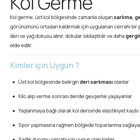
Kol Germe
Kol germe, üst kol bölgesinde zamanla oluşan
sarkma, ge
görünümünü ortadan kaldırmak için uygulanan cerrahi bir 
deri ve yağ dokusu alınır, dokular sıkılaştırılır ve daha
gergin
elde edilir.
Kimler için Uygun ?
Üst kol bölgesinde belirgin
deri sarkması
olanlar
Kilo alıp verme sonrası deride gevşeme yaşayanlar
Yaşlanmaya bağlı olarak kol derisinde elastikiyet kaybı
Spor yapmasına rağmen bölgede toparlanma sağlay
Sağlık durumu cerrahi için uygun olan kişiler