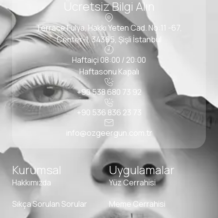
Ücretsiz Bilgi Alın
Terrace Fulya, Hakkı Yeten Cad. No:11 -67,
Center-1, 34365, Şişli İstanbul
Haftaiçi 08:00 / 20:00
Haftasonu Kapalı
+90 538 680 73 92
+90 536 836 23 73
info@ozgeergun.com.tr
Kurumsal
Uygulamalar
Hakkımızda
Yüz Cerrahisi
Sıkça Sorulan Sorular
Meme Cerrahisi