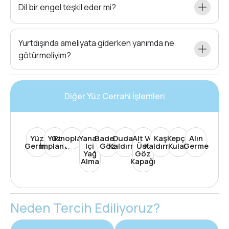
Dil bir engel teşkil eder mi?
Yurtdışında ameliyata giderken yanımda ne
götürmeliyim?
Diğer Yüz Cerrahi İşlemleri
Yüz
Yüz
Rinoplasti
Yanak
Badem
Dudak
Alt Ve
Kaş
Kepçe
Alın
Germe
İmplantı
Içi
Göz
Kaldırma
Üst
Kaldırma
Kulak
Germe
Yağ
Göz
Alma
Kapağı
Neden Tercih Ediliyoruz?