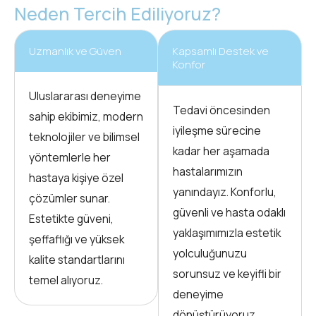
Neden Tercih Ediliyoruz?
Uzmanlık ve Güven
Kapsamlı Destek ve
Konfor
Uluslararası deneyime
Tedavi öncesinden
sahip ekibimiz, modern
iyileşme sürecine
teknolojiler ve bilimsel
kadar her aşamada
yöntemlerle her
hastalarımızın
hastaya kişiye özel
yanındayız. Konforlu,
çözümler sunar.
güvenli ve hasta odaklı
Estetikte güveni,
yaklaşımımızla estetik
şeffaflığı ve yüksek
yolculuğunuzu
kalite standartlarını
sorunsuz ve keyifli bir
temel alıyoruz.
deneyime
dönüştürüyoruz.