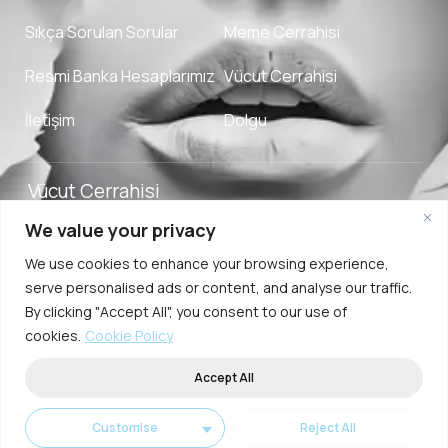
Sıkça Sorulan Sorular
Meme Cerrahisi
Resmi Banka Hesaplarımız
Vücut Cerrahisi
İletişim
Dolgu
Vücut Cerrahisi
We value your privacy
Adverpeak
Şartlar
Çerez
2025.Ozge Ergun
We use cookies to enhance your browsing experience,
Digital Agency
ve
Politikası
MD. Tüm Hakları
serve personalised ads or content, and analyse our traffic.
Koşullar
Saklıdır.
By clicking "Accept All", you consent to our use of
cookies.
Cookie Policy
Accept All
Customise
Reject All