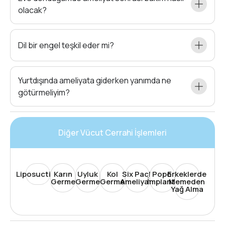
olacak?
Dil bir engel teşkil eder mi?
Yurtdışında ameliyata giderken yanımda ne
götürmeliyim?
Diğer Vücut Cerrahi İşlemleri
Liposuction
Karın
Uyluk
Kol
Six Pack
Popo
Erkeklerde
Germe
Germe
Germe
Ameliyatı
İmplantı
Memeden
Yağ Alma