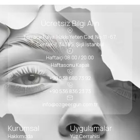
Ücretsiz Bilgi Alın
Terrace Fulya, Hakkı Yeten Cad. No:11 -67,
Center-1, 34365, Şişli İstanbul
Haftaiçi 08:00 / 20:00
Haftasonu Kapalı
+90 538 680 73 92
+90 536 836 23 73
info@ozgeergun.com.tr
Kurumsal
Uygulamalar
Hakkımızda
Yüz Cerrahisi