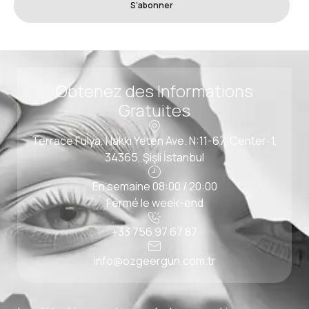
S’abonner
Obtenez des Informations
Gratuites
Terrace Fulya, Hakkı Yeten Ave. N:11-67, Center-1,
34365, Şişli İstanbul
En semaine 08:00 / 20:00
Fermé le week-end
+33 756 97 67 87
info@ozgeergun.com.tr