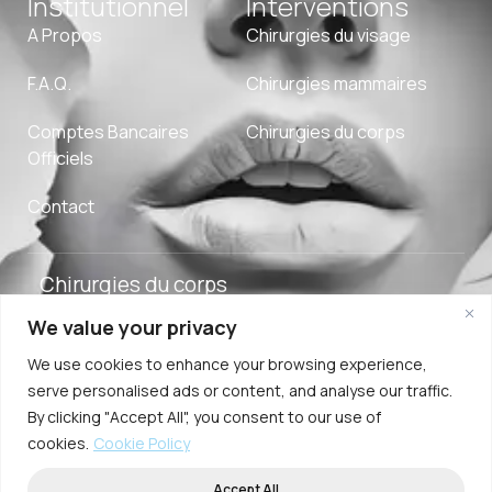
Institutionnel
Interventions
A Propos
Chirurgies du visage
F.A.Q.
Chirurgies mammaires
Comptes Bancaires
Chirurgies du corps
Officiels
Contact
Chirurgies du corps
We value your privacy
Adverpeak
Conditions
Politique
2025. Özge Ergun
We use cookies to enhance your browsing experience,
Digital Agency
d’Utilisation
de
MD. Tous Droits
serve personalised ads or content, and analyse our traffic.
Cookies
Réservés.
By clicking "Accept All", you consent to our use of
cookies.
Cookie Policy
Accept All