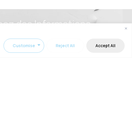
ez des Informations
ites
lya, Hakkı Yeten Ave. N:11-67, Center-1, 34365, Şişli
Customise
Reject All
Accept All
e 08:00 / 20:00
 week-end
7 67 87
eergun.com.tr