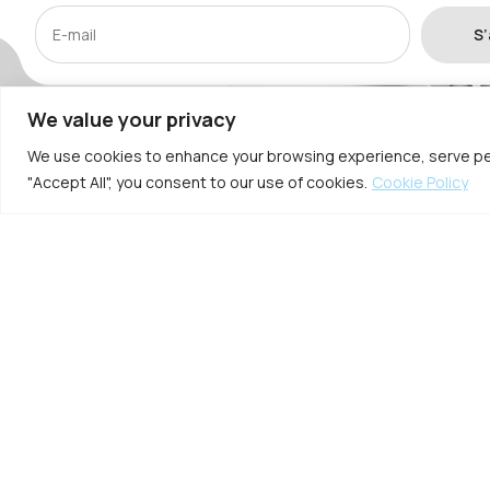
S
We value your privacy
Institutionnel
Interventi
We use cookies to enhance your browsing experience, serve perso
"Accept All", you consent to our use of cookies.
Cookie Policy
A Propos
Chirurgies du visage
F.A.Q.
Chirurgies mammaires
Comptes Bancaires Officiels
Chirurgies du corps
Contact