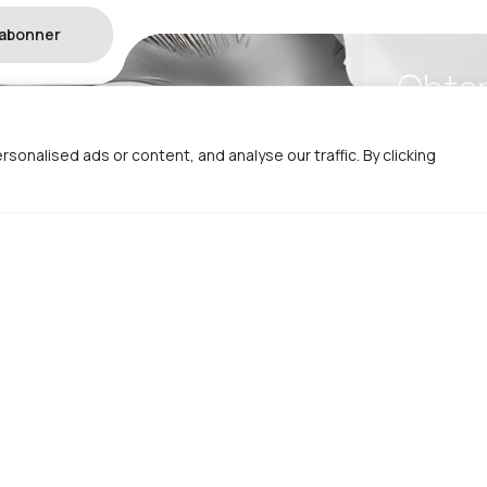
’abonner
Obten
Gratu
ons
nalised ads or content, and analyse our traffic. By clicking
Terrace Fu
İstanbul
En semain
Fermé le
+33 756 9
info@ozg