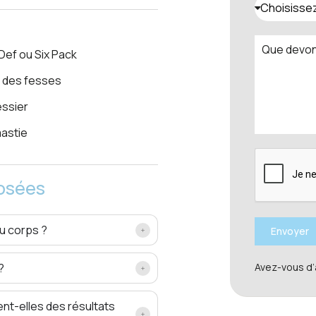
Choisissez
Def ou Six Pack
ng des fesses
essier
astie
osées
du corps ?
Envoyer
Avez-vous d’
?
ent-elles des résultats