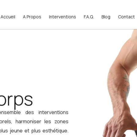
Accueil
Accueil
A Propos
A Propos
Interventions
Interventions
F.A.Q.
F.A.Q.
Blog
Blog
Contact
Contact
orps
nsemble des interventions
orels, harmoniser les zones
plus jeune et plus esthétique.