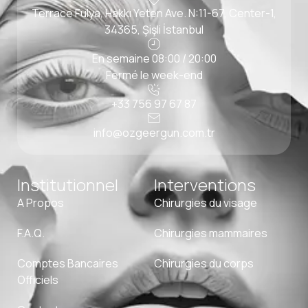
Terrace Fulya, Hakkı Yeten Ave. N:11-67, Center-1,
34365, Şişli İstanbul
En semaine 08:00 / 20:00
Fermé le week-end
+33 756 97 67 87
info@ozgeergun.com.tr
Institutionnel
Interventions
A Propos
Chirurgies du visage
F.A.Q.
Chirurgies mammaires
Comptes Bancaires
Chirurgies du corps
Officiels